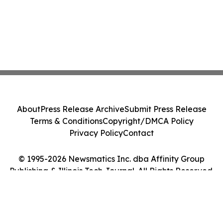
About
Press Release Archive
Submit Press Release
Terms & Conditions
Copyright/DMCA Policy
Privacy Policy
Contact
© 1995-2026 Newsmatics Inc. dba Affinity Group
Publishing & Illinois Tech Journal. All Rights Reserved.
Cookie Settings / Your Privacy Choices