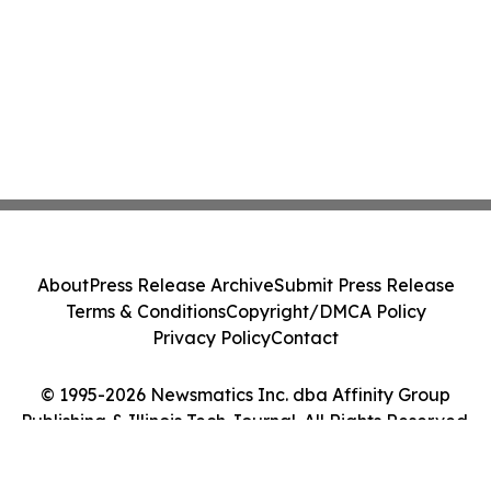
About
Press Release Archive
Submit Press Release
Terms & Conditions
Copyright/DMCA Policy
Privacy Policy
Contact
© 1995-2026 Newsmatics Inc. dba Affinity Group
Publishing & Illinois Tech Journal. All Rights Reserved.
Cookie Settings / Your Privacy Choices