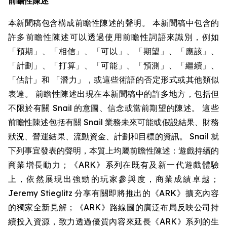
前瞻性陳述
本新聞稿包含構成前瞻性陳述的聲明。 本新聞稿中包含的
許多前瞻性陳述可以透過使用前瞻性詞語來識別，例如
「預期」、「相信」、「可以」、「期望」、「應該」、
「計劃」、「打算」、「可能」、「預測」、「繼續」、
「估計」和 「潛力」，或這些術語的否定形式或其他類似
表達。 前瞻性陳述出現在本新聞稿中的許多地方，包括但
不限於有關 Snail 的意圖、信念或當前期望的陳述。 這些
前瞻性陳述包括有關 Snail 業務未來可能或假設結果、財務
狀況、營運結果、流動資金、計劃和目標的資訊。 Snail 就
下列事宜發表的聲明，本質上均屬前瞻性陳述：遊戲持續的
商業增長動力；《ARK》系列在既有及新一代遊戲體驗
上，依然展現出強勁的玩家參與度，商業成績卓越；
Jeremy Stieglitz 分享有關即將推出的《ARK》擴充內容
的獨家全新見解；《ARK》路線圖的廣泛布局反映公司持
續投入資源，致力透過優質內容來延長《ARK》系列的生