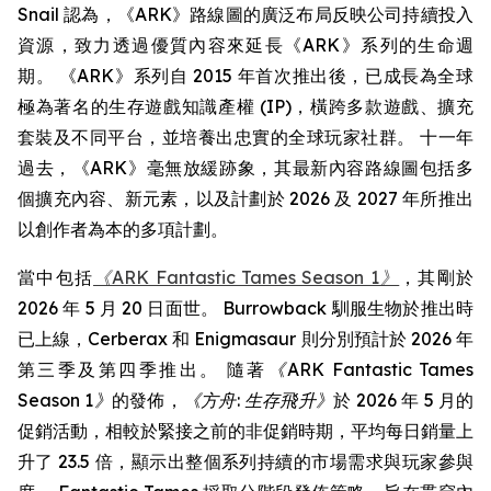
Snail 認為，《ARK》路線圖的廣泛布局反映公司持續投入
資源，致力透過優質內容來延長《ARK》系列的生命週
期。 《ARK》系列自 2015 年首次推出後，已成長為全球
極為著名的生存遊戲知識產權 (IP)，橫跨多款遊戲、擴充
套裝及不同平台，並培養出忠實的全球玩家社群。 十一年
過去，《ARK》毫無放緩跡象，其最新內容路線圖包括多
個擴充內容、新元素，以及計劃於 2026 及 2027 年所推出
以創作者為本的多項計劃。
當中包括
《ARK Fantastic Tames Season 1》
，其剛於
2026 年 5 月 20 日面世。 Burrowback 馴服生物於推出時
已上線，Cerberax 和 Enigmasaur 則分別預計於 2026 年
第三季及第四季推出。 隨著
《ARK Fantastic Tames
Season 1》
的發佈，
《方舟: 生存飛升》
於 2026 年 5 月的
促銷活動，相較於緊接之前的非促銷時期，平均每日銷量上
升了 23.5 倍，顯示出整個系列持續的市場需求與玩家參與