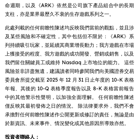
命週期，以及《ARK》依然是公司旗下產品組合中的長期
支柱，亦是業界最歷久不衰的生存遊戲系列之一。
此處列載的任何前瞻性陳述均反映我們當前的觀點，並且涉
及某些風險和不確定性，其中包括但不限於：《ARK》系
列持續吸引玩家，並延續其商業增長動力；我方遊戲在市場
上獲接受的程度、我方遊戲的成功開發、營銷或銷售，以及
我們留住關鍵員工或維持 Nasdaq 上市地位的能力。 這些
風險並非詳盡無遺，建議讀者同時參閱我們向美國證券交易
委員會所提交截至 2025 年 12 月 31 日止年度的 10-K 表格
年報、其後的 10-Q 表格季度報告以及 8-K 表格當前報告
中的其他警示性聲明，以加強全面理解。 任何前瞻性陳述
僅反映其最初發佈之日的情況。 除法律要求外，我們不會
承擔對任何前瞻性陳述作公開更新或修訂的責任，無論是由
於新資訊、未來事件、情況變化或其他原因所導致亦然。
投資者聯絡人：