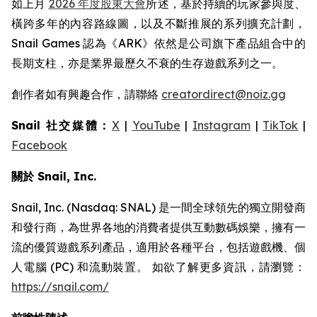
如上月
2026 年度股東大會
所述，基於持續的玩家參與度、
橫跨多年的內容路線圖，以及不斷推展的系列擴充計劃，
Snail Games 認為《ARK》依然是公司旗下產品組合中的
長期支柱，亦是業界最歷久不衰的生存遊戲系列之一。
創作者如有興趣合作，請聯絡
creatordirect@noiz.gg
Snail 社交媒體：
X
|
YouTube
|
Instagram
|
TikTok
|
Facebook
關於 Snail, Inc.
Snail, Inc. (Nasdaq: SNAL) 是一間全球領先的獨立開發商
和發行商，為世界各地的消費者提供互動數碼娛樂，擁有一
流的優質遊戲系列產品，適用於各種平台，包括遊戲機、個
人電腦 (PC) 和流動裝置。 如欲了解更多資訊，請瀏覽：
https://snail.com/